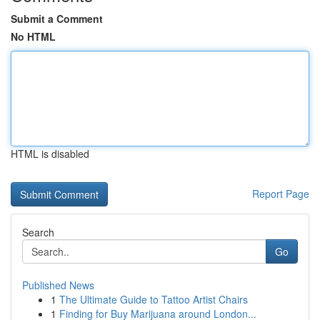
Submit a Comment
No HTML
HTML is disabled
Report Page
Search
Go
Published News
1
The Ultimate Guide to Tattoo Artist Chairs
1
Finding for Buy Marijuana around London...